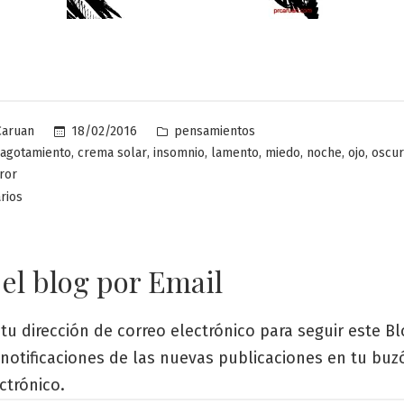
Publicado
18/02/2016
pensamientos
Caruan
en
,
,
,
,
,
,
,
agotamiento
crema solar
insomnio
lamento
miedo
noche
ojo
oscur
ror
en
rios
El
insomnio
es
 el blog por Email
una
pesadilla
tu dirección de correo electrónico para seguir este Bl
s notificaciones de las nuevas publicaciones en tu bu
ctrónico.