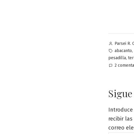
Publicado
Parsei R. 
por
Etiquetas:
,
abacanto
,
pesadilla
ter
2 comenta
Sigue
Introduce 
recibir la
correo ele