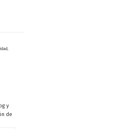
,
idad
og y
zón de