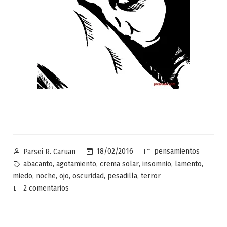
Publicado
Publicado
18/02/2016
pensamientos
Parsei R. Caruan
por
en
Etiquetas:
,
,
,
,
,
abacanto
agotamiento
crema solar
insomnio
lamento
,
,
,
,
,
miedo
noche
ojo
oscuridad
pesadilla
terror
en
2 comentarios
El
insomnio
es