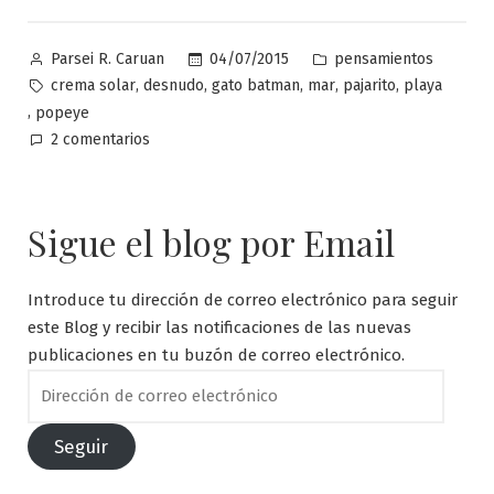
Publicado
Publicado
04/07/2015
pensamientos
Parsei R. Caruan
por
en
Etiquetas:
,
,
,
,
,
crema solar
desnudo
gato batman
mar
pajarito
playa
,
popeye
en
2 comentarios
En
la
playa
Sigue el blog por Email
no
hace
falta
Introduce tu dirección de correo electrónico para seguir
bañador
este Blog y recibir las notificaciones de las nuevas
para
publicaciones en tu buzón de correo electrónico.
bañarse
Dirección
de
correo
Seguir
electrónico