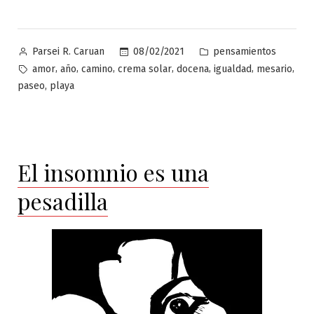
Publicado
Publicado
08/02/2021
pensamientos
Parsei R. Caruan
por
en
Etiquetas:
,
,
,
,
,
,
,
amor
año
camino
crema solar
docena
igualdad
mesario
,
paseo
playa
El insomnio es una
pesadilla