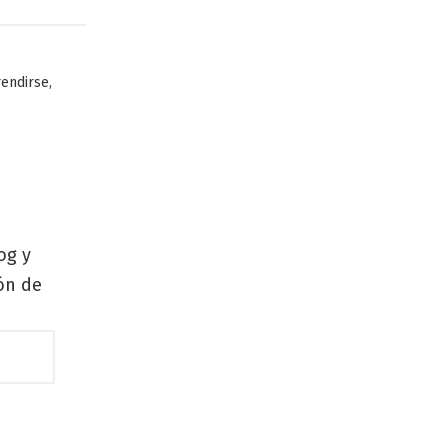
,
rendirse
og y
zón de