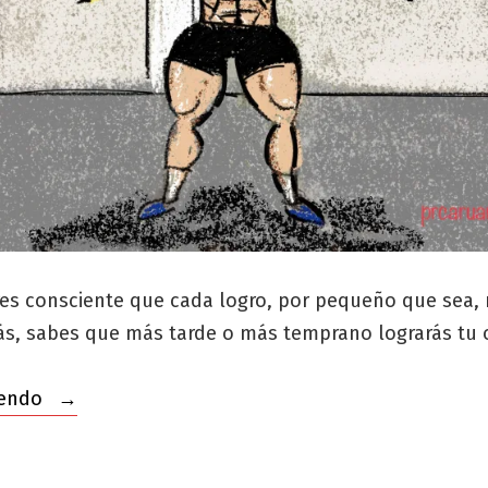
es consciente que cada logro, por pequeño que sea, 
ás, sabes que más tarde o más temprano lograrás tu o
«No
yendo
vine
a