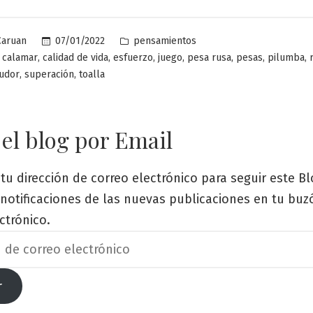
este
mundo
Publicado
07/01/2022
pensamientos
Caruan
para
en
,
,
,
,
,
,
,
,
calamar
calidad de vida
esfuerzo
juego
pesa rusa
pesas
pilumba
tirar
,
,
udor
superación
toalla
la
toalla,
sino
 el blog por Email
para
secarme
tu dirección de correo electrónico para seguir este Bl
el
s notificaciones de las nuevas publicaciones en tu bu
sudor
ctrónico.
con
ella»
r
o