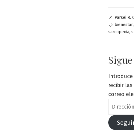
Publicado
Parsei R. 
por
Etiquetas:
bienestar
,
sarcopenia
s
Sigue
Introduce 
recibir la
correo ele
Dirección
de
correo
Segui
electrónic