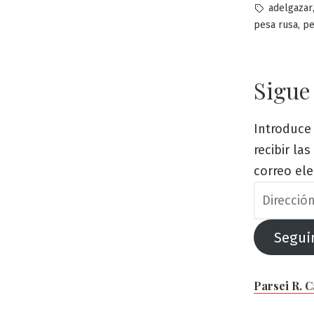
por
Etiquetas:
adelgazar
,
pesa rusa
pe
Sigue
Introduce 
recibir la
correo ele
Dirección
de
correo
Segui
electrónic
Parsei R. 