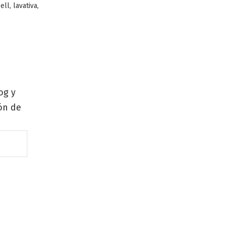
,
,
ell
lavativa
og y
zón de