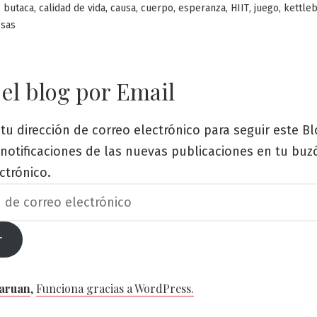
en
,
,
,
,
,
,
,
,
butaca
calidad de vida
causa
cuerpo
esperanza
HIIT
juego
kettleb
sas
 el blog por Email
tu dirección de correo electrónico para seguir este Bl
s notificaciones de las nuevas publicaciones en tu bu
ctrónico.
r
o
Caruan
,
Funciona gracias a WordPress.