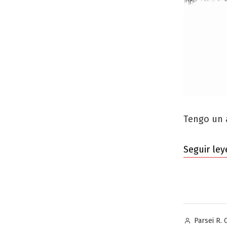
Tengo un 
Seguir le
Publicado
Parsei R. 