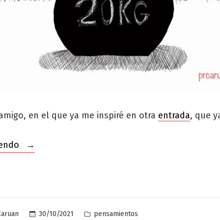
amigo, en el que ya me inspiré en otra
entrada
, que y
«Mientras
yendo
hay
esperanza,
hay
vida»
Publicado
30/10/2021
pensamientos
Caruan