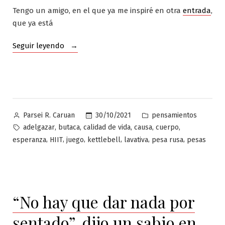
Tengo un amigo, en el que ya me inspiré en otra
entrada
,
que ya está
«Mientras
Seguir leyendo
hay
esperanza,
hay
vida»
Publicado
Publicado
30/10/2021
pensamientos
Parsei R. Caruan
por
en
Etiquetas:
,
,
,
,
,
adelgazar
butaca
calidad de vida
causa
cuerpo
,
,
,
,
,
,
esperanza
HIIT
juego
kettlebell
lavativa
pesa rusa
pesas
“No hay que dar nada por
sentado”, dijo un sabio en