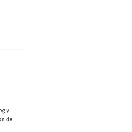
og y
zón de