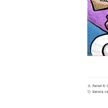
Publicado
Parsei R. 
por
Etiquetas:
,
basura
co