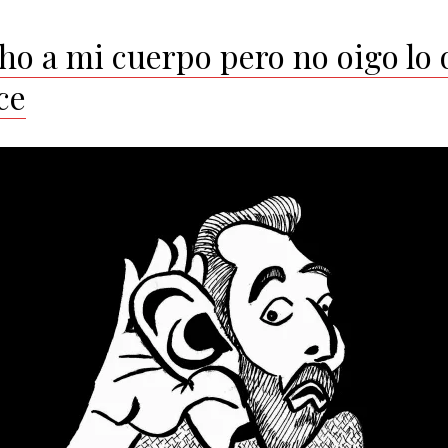
ho a mi cuerpo pero no oigo lo
ce