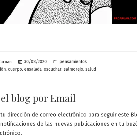
Publicado
30/08/2020
pensamientos
Caruan
en
,
,
,
,
,
ión
cuerpo
ensalada
escuchar
salmorejo
salud
 el blog por Email
tu dirección de correo electrónico para seguir este Bl
s notificaciones de las nuevas publicaciones en tu bu
ctrónico.