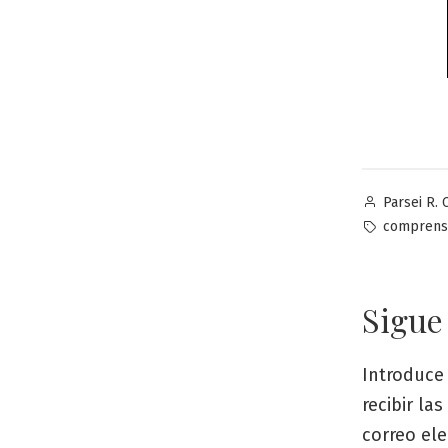
Publicado
Parsei R. 
por
Etiquetas:
comprens
Sigue
Introduce 
recibir la
correo ele