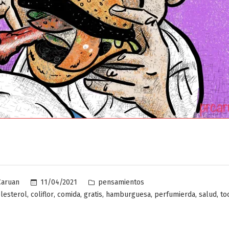
Publicado
11/04/2021
pensamientos
Caruan
en
,
,
,
,
,
,
,
lesterol
coliflor
comida
gratis
hamburguesa
perfumierda
salud
to