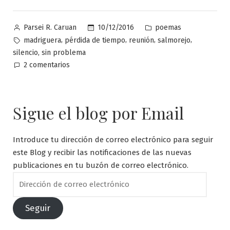
es
el
Publicado
Publicado
10/12/2016
poemas
Parsei R. Caruan
mejor
por
en
Etiquetas:
,
,
,
,
madriguera
pérdida de tiempo
reunión
salmorejo
argumento
,
silencio
sin problema
en
en
2 comentarios
una
Muchas
reunión»
veces,
el
Sigue el blog por Email
silencio
es
el
Introduce tu dirección de correo electrónico para seguir
mejor
este Blog y recibir las notificaciones de las nuevas
argumento
publicaciones en tu buzón de correo electrónico.
en
Dirección
una
de
reunión
correo
Seguir
electrónico