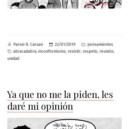
Publicado
Publicado
22/01/2019
pensamientos
Parsei R. Caruan
por
en
Etiquetas:
,
,
,
,
,
abracadabra
inconformismo
resistir
respeto
reunión
unidad
Ya que no me la piden, les
daré mi opinión