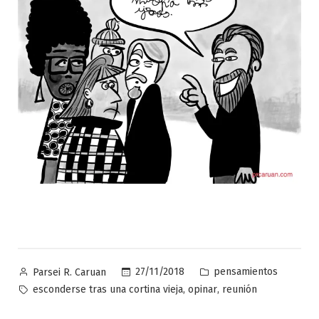
Publicado
Publicado
27/11/2018
pensamientos
Parsei R. Caruan
por
en
Etiquetas:
,
,
esconderse tras una cortina vieja
opinar
reunión