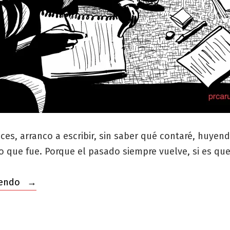
es, arranco a escribir, sin saber qué contaré, huyend
lo que fue. Porque el pasado siempre vuelve, si es qu
«Cualquier
yendo
tiempo
pesado
fue