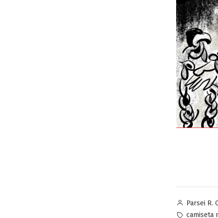
Publicado
Parsei R. 
por
Etiquetas:
camiseta 