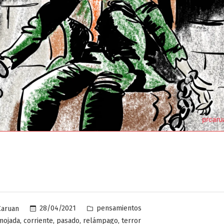
Publicado
28/04/2021
pensamientos
Caruan
en
,
,
,
,
mojada
corriente
pasado
relámpago
terror