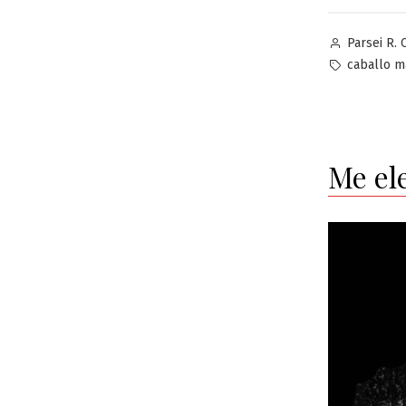
Publicado
Parsei R. 
por
Etiquetas:
caballo m
Me el