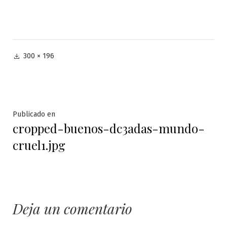
Tamaño
300 × 196
completo
Navegación
Publicado en
cropped-buenos-dc3adas-mundo-
de
cruel1.jpg
entradas
Deja un comentario