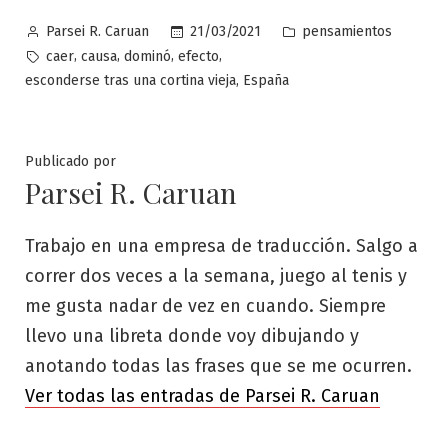
Publicado
Publicado
21/03/2021
pensamientos
Parsei R. Caruan
por
en
Etiquetas:
,
,
,
,
caer
causa
dominó
efecto
,
esconderse tras una cortina vieja
España
Publicado por
Parsei R. Caruan
Trabajo en una empresa de traducción. Salgo a
correr dos veces a la semana, juego al tenis y
me gusta nadar de vez en cuando. Siempre
llevo una libreta donde voy dibujando y
anotando todas las frases que se me ocurren.
Ver todas las entradas de Parsei R. Caruan