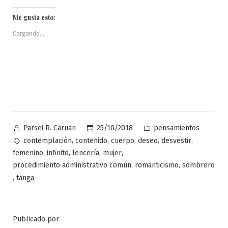
Me gusta esto:
Cargando...
Publicado
Publicado
25/10/2018
pensamientos
Parsei R. Caruan
por
en
Etiquetas:
,
,
,
,
,
contemplación
contenido
cuerpo
deseo
desvestir
,
,
,
,
femenino
infinito
lencería
mujer
,
,
procedimiento administrativo común
romanticismo
sombrero
,
tanga
Publicado por