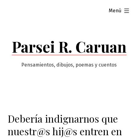
Saltar
ampliado
Menú
al
contenido
Parsei R. Caruan
Pensamientos, dibujos, poemas y cuentos
Debería indignarnos que
nuestr@s hij@s entren en