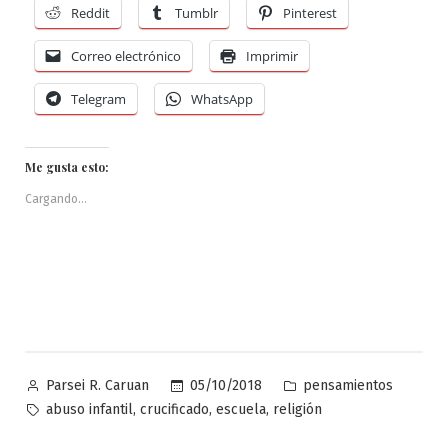
Reddit
Tumblr
Pinterest
Correo electrónico
Imprimir
Telegram
WhatsApp
Me gusta esto:
Cargando...
Publicado
Publicado
05/10/2018
pensamientos
Parsei R. Caruan
por
en
Etiquetas:
,
,
,
abuso infantil
crucificado
escuela
religión