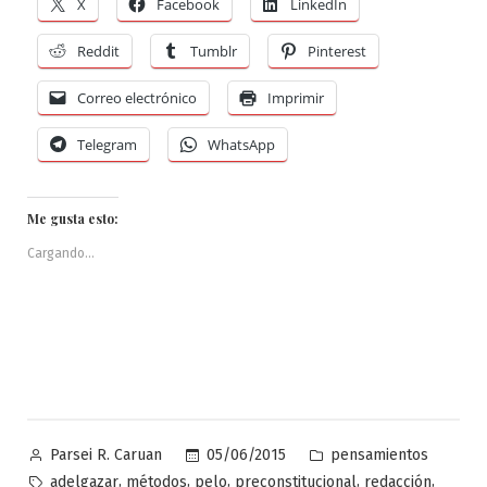
X
Facebook
LinkedIn
Reddit
Tumblr
Pinterest
Correo electrónico
Imprimir
Telegram
WhatsApp
Me gusta esto:
Cargando...
Publicado
Publicado
05/06/2015
pensamientos
Parsei R. Caruan
por
en
Etiquetas:
,
,
,
,
,
adelgazar
métodos
pelo
preconstitucional
redacción