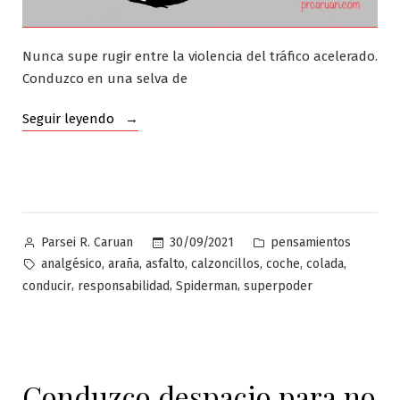
Nunca supe rugir entre la violencia del tráfico acelerado.
Conduzco en una selva de
«Un
Seguir leyendo
carnet
de
conducir
conlleva
una
Publicado
Publicado
30/09/2021
pensamientos
Parsei R. Caruan
gran
por
en
Etiquetas:
,
,
,
,
,
,
analgésico
araña
asfalto
calzoncillos
coche
colada
responsabilidad»
,
,
,
conducir
responsabilidad
Spiderman
superpoder
Conduzco despacio para no