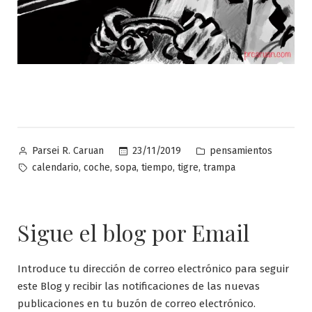
Publicado
Publicado
23/11/2019
pensamientos
Parsei R. Caruan
por
en
Etiquetas:
,
,
,
,
,
calendario
coche
sopa
tiempo
tigre
trampa
Sigue el blog por Email
Introduce tu dirección de correo electrónico para seguir
este Blog y recibir las notificaciones de las nuevas
publicaciones en tu buzón de correo electrónico.