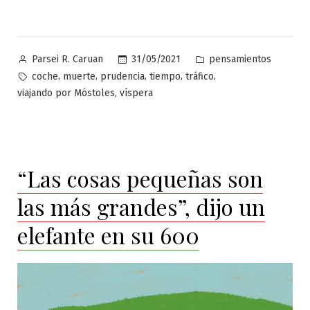
Publicado
Publicado
31/05/2021
pensamientos
Parsei R. Caruan
por
en
Etiquetas:
,
,
,
,
,
coche
muerte
prudencia
tiempo
tráfico
,
viajando por Móstoles
víspera
“Las cosas pequeñas son
las más grandes”, dijo un
elefante en su 600