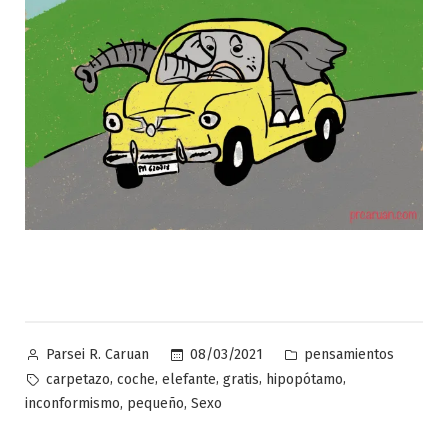
Publicado
Publicado
08/03/2021
pensamientos
Parsei R. Caruan
por
en
Etiquetas:
,
,
,
,
,
carpetazo
coche
elefante
gratis
hipopótamo
,
,
inconformismo
pequeño
Sexo