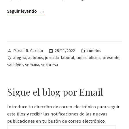
«Los
Seguir leyendo
lunes
a
la
sombra»
Publicado
Publicado
28/11/2022
cuentos
Parsei R. Caruan
por
en
Etiquetas:
,
,
,
,
,
,
,
alegría
autobús
jornada
laboral
lunes
oficina
presente
,
,
satisfyer
semana
sorpresa
Sigue el blog por Email
Introduce tu dirección de correo electrónico para seguir
este Blog y recibir las notificaciones de las nuevas
publicaciones en tu buzón de correo electrónico.
Dirección