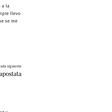
 a la
mpre llevo
ue se me
Entrada
rada siguiente
apostata
siguiente: