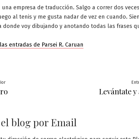
 una empresa de traducción. Salgo a correr dos veces
uego al tenis y me gusta nadar de vez en cuando. Sie
ta donde voy dibujando y anotando todas las frases q
las entradas de Parsei R. Caruan
ación
Entrada
ior
Ent
ero
Levántate y 
anterior:
das
 el blog por Email