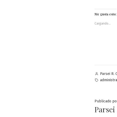
Me gusta esto:
Cargando...
Publicado
Parsei R. 
por
Etiquetas:
administra
Publicado po
Parsei