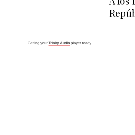
A los
Repúb
Getting your
Trinity Audio
player ready...