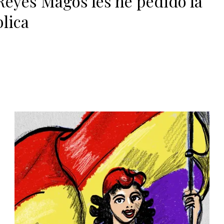
 Reyes Magos les he pedido la
lica