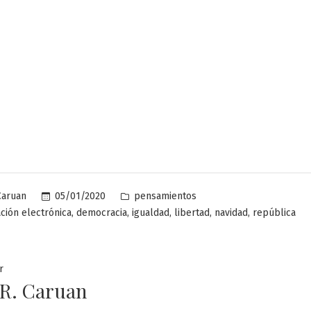
Publicado
05/01/2020
pensamientos
Caruan
en
,
,
,
,
,
ción electrónica
democracia
igualdad
libertad
navidad
república
r
 R. Caruan