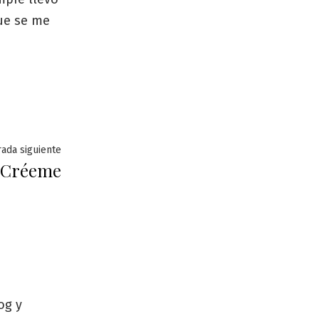
ue se me
Entrada
rada siguiente
. Créeme
siguiente:
og y