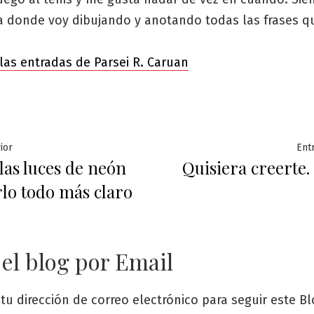
ta donde voy dibujando y anotando todas las frases q
las entradas de Parsei R. Caruan
ación
Entrada
ior
Ent
las luces de neón
Quisiera creerte
anterior:
rlo todo más claro
das
 el blog por Email
tu dirección de correo electrónico para seguir este Bl