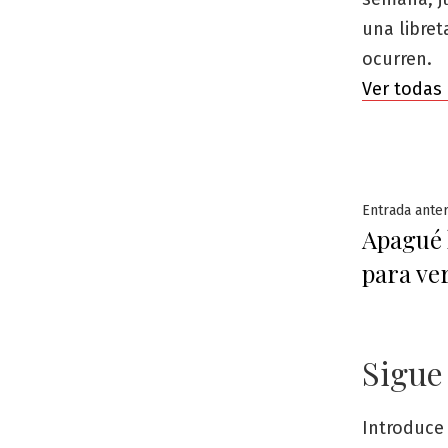
una libre
ocurren.
Ver todas 
Naveg
Entrada anter
Apagué 
de
para ve
entra
Sigue
Introduce 