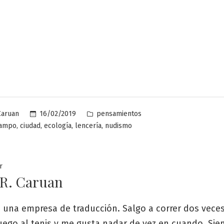
Publicado
16/02/2019
pensamientos
Caruan
en
,
,
,
,
ampo
ciudad
ecología
lencería
nudismo
r
 R. Caruan
 una empresa de traducción. Salgo a correr dos veces
uego al tenis y me gusta nadar de vez en cuando. Sie