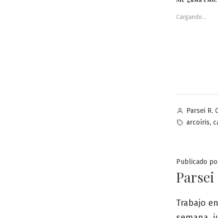
Cargando...
Publicado
Parsei R. 
por
Etiquetas:
,
arcoíris
c
Publicado po
Parsei
Trabajo en
semana, j