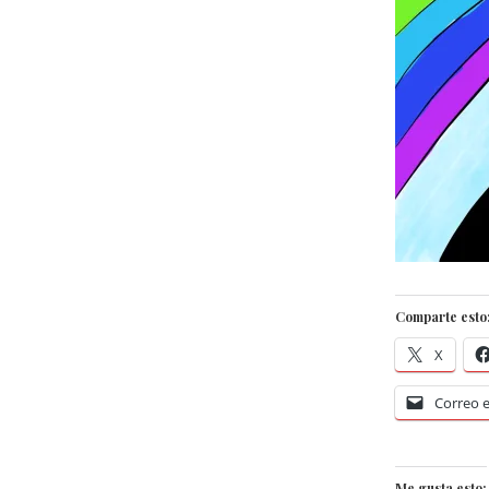
Comparte esto
X
Correo e
Me gusta esto: