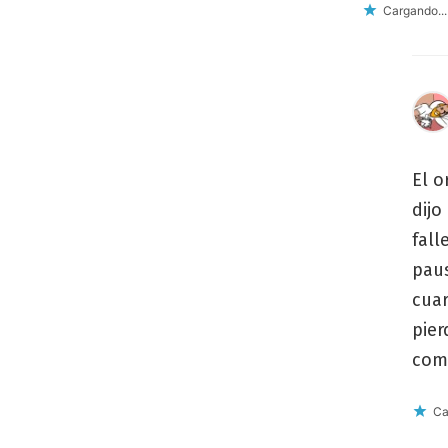
Cargando...
El o
dijo
fall
paus
cuar
pier
come
Ca