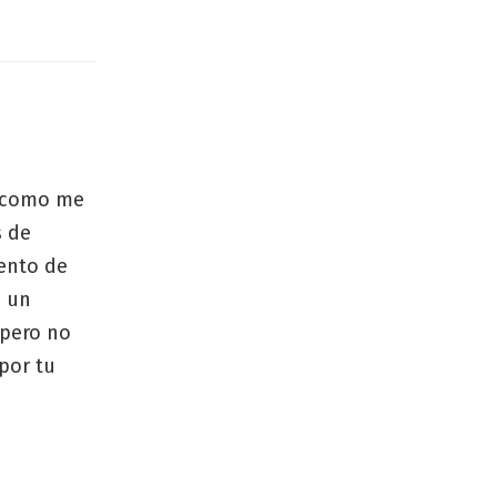
 O como me
s de
mento de
n un
 pero no
por tu