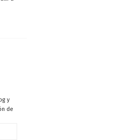
og y
zón de