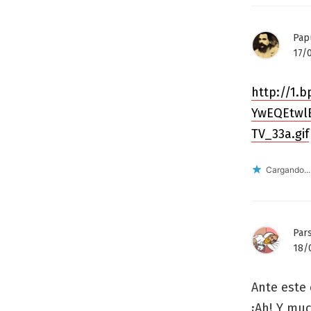
Pap
17/0
http://1.
YwEQEtwlE
TV_33a.gif
Cargando...
Pars
18/0
Ante este 
¡Ah! Y muc