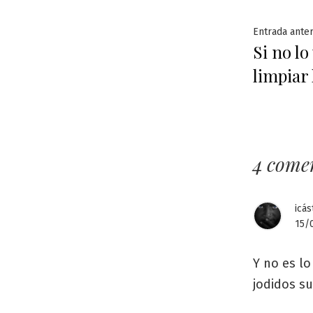
Naveg
Entrada anter
Si no lo
de
limpiar 
entra
4 come
icás
15/0
Y no es l
jodidos s