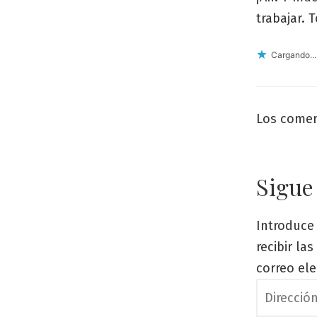
trabajar. 
Cargando...
Los comen
Sigue
Introduce 
recibir la
correo ele
Dirección
de