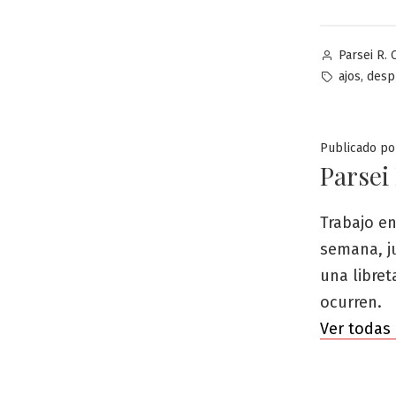
Publicado
Parsei R. 
por
Etiquetas:
,
ajos
desp
Publicado po
Parsei
Trabajo en
semana, j
una libre
ocurren.
Ver todas 