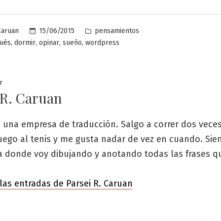
Publicado
15/06/2015
pensamientos
Caruan
en
,
,
,
,
ués
dormir
opinar
sueño
wordpress
r
 R. Caruan
 una empresa de traducción. Salgo a correr dos veces
uego al tenis y me gusta nadar de vez en cuando. Sie
ta donde voy dibujando y anotando todas las frases q
las entradas de Parsei R. Caruan