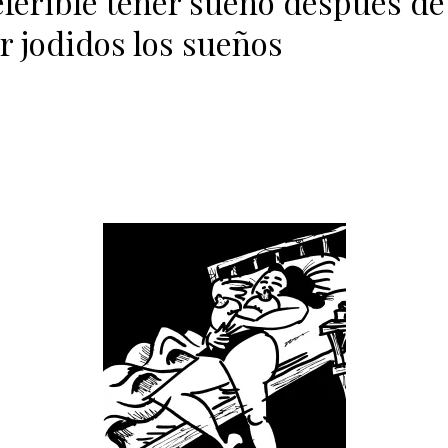
eferible tener sueño después de
r jodidos los sueños