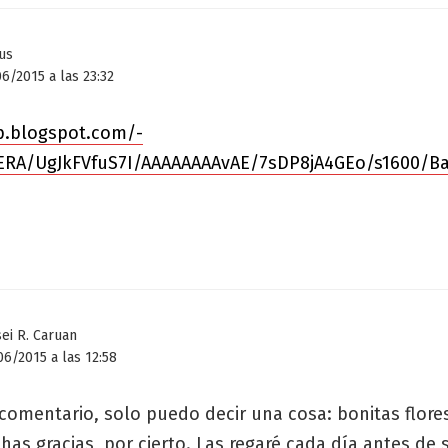
us
6/2015 a las 23:32
bp.blogspot.com/-
RA/UgJkFVfuS7I/AAAAAAAAvAE/7sDP8jA4GEo/s1600/Ba
ei R. Caruan
6/2015 a las 12:58
comentario, solo puedo decir una cosa: bonitas flore
has gracias, por cierto. Las regaré cada día antes de s