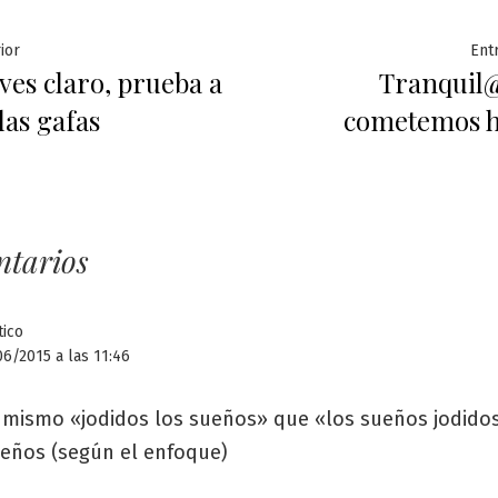
ación
Entrada
ior
Ent
 ves claro, prueba a
Tranquil
anterior:
las gafas
cometemos h
das
ntarios
tico
6/2015 a las 11:46
o mismo «jodidos los sueños» que «los sueños jodidos
ueños (según el enfoque)