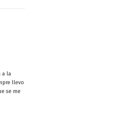
 a la
mpre llevo
ue se me