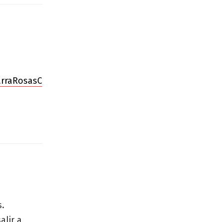
rraRosasC
s.
alir a