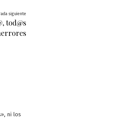
Entrada
rada siguiente
@, tod@s
siguiente:
errores
», ni los