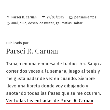
Publicado
Publicado
29/03/2015
pensamientos
Parsei R. Caruan
por
en
Etiquetas:
,
,
,
,
,
anal
culo
deseo
desvestir
galimatías
saltar
Publicado por
Parsei R. Caruan
Trabajo en una empresa de traducción. Salgo a
correr dos veces a la semana, juego al tenis y
me gusta nadar de vez en cuando. Siempre
llevo una libreta donde voy dibujando y
anotando todas las frases que se me ocurren.
Ver todas las entradas de Parsei R. Caruan