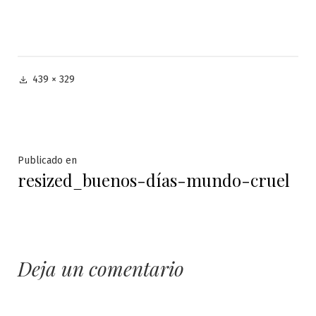
Tamaño
439 × 329
completo
Navegación
Publicado en
resized_buenos-días-mundo-cruel
de
entradas
Deja un comentario