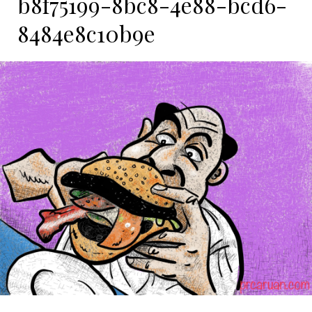
b8f75199-8bc8-4e88-bcd6-
8484e8c10b9e