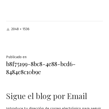
Tamaño
2048 × 1536
completo
Navegación
Publicado en
b8f75199-8bc8-4e88-bcd6-
de
8484e8c10b9e
entradas
Sigue el blog por Email
Introduce tu dirección de correo electrónico para seguir