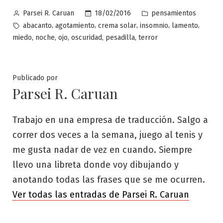
Publicado
Publicado
18/02/2016
pensamientos
Parsei R. Caruan
por
en
Etiquetas:
,
,
,
,
,
abacanto
agotamiento
crema solar
insomnio
lamento
,
,
,
,
,
miedo
noche
ojo
oscuridad
pesadilla
terror
Publicado por
Parsei R. Caruan
Trabajo en una empresa de traducción. Salgo a
correr dos veces a la semana, juego al tenis y
me gusta nadar de vez en cuando. Siempre
llevo una libreta donde voy dibujando y
anotando todas las frases que se me ocurren.
Ver todas las entradas de Parsei R. Caruan