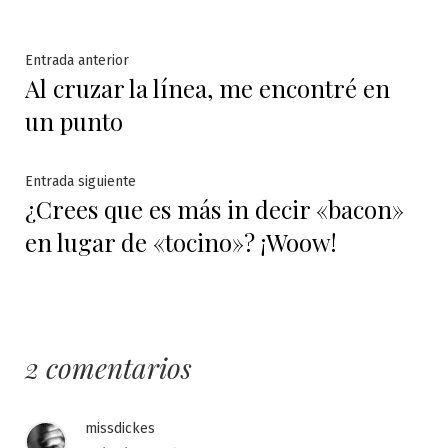
Navegación
Entrada
Entrada anterior
Al cruzar la línea, me encontré en
anterior:
de
un punto
entradas
Entrada
Entrada siguiente
¿Crees que es más in decir «bacon»
siguiente:
en lugar de «tocino»? ¡Woow!
2 comentarios
missdickes